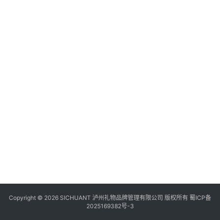
食
四
川
风
景
区
Copyright © 2026 SICHUANT 泸州礼物品牌管理有限公司 版权所有
蜀ICP备
2025169382号-3