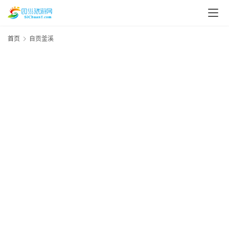
首页
自贡釜溪
20
资
年
月
讯
日
资
四
川
美