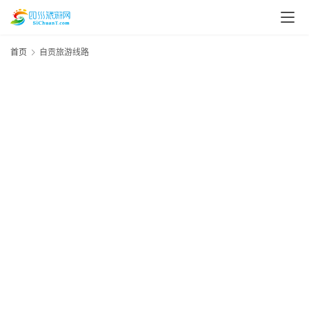
首页
自贡旅游线路
资
讯
20
年
月
四
日
川
资
美