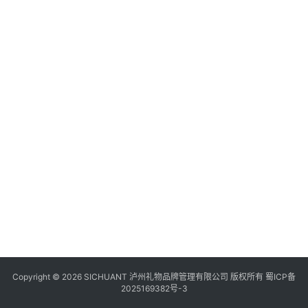
食
四
川
风
景
区
Copyright © 2026 SICHUANT 泸州礼物品牌管理有限公司 版权所有
蜀ICP备
2025169382号-3