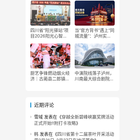
复
四川省“阳光驿站”项
当“官方背书”遇上“同
目2026阳光心智成
城流量”：泸州实体
长夏令营在泸州叙永
商家如何接住这波泼
举行
天富贵？
厨艺争锋燃动烟火经
中演院线落子泸州，
济｜古蔺县二郎镇美
川南最大综合剧院投
食赛事赋能文旅产业
用
提质升级
近期评论
雪域
发表在《
穿越全新碧峰峡赢奖牌活动
正式开始‼️附打卡攻略
》
韩
发表在《
四川省第十二届茶叶开采活动