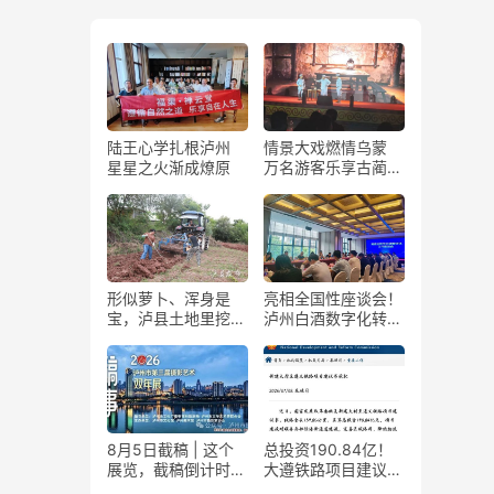
陆王心学扎根泸州
情景大戏燃情乌蒙
星星之火渐成燎原
万名游客乐享古蔺石
屏火把节
形似萝卜、浑身是
亮相全国性座谈会！
宝，泸县土地里挖出
泸州白酒数字化转型
“金疙瘩”
展现“西部样板”
8月5日截稿 | 这个
总投资190.84亿！
展览，截稿倒计时
大遵铁路项目建议书
了！
获国家发改委正式批