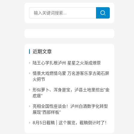
近期文章
陆王心学扎根泸州 星星之火渐成燎原
情景大戏燃情乌蒙 万名游客乐享古蔺石屏
火把节
形似萝卜、浑身是宝，泸县土地里挖出“金
疙瘩”
亮相全国性座谈会！泸州白酒数字化转型
展现“西部样板”
8月5日截稿 | 这个展览，截稿倒计时了！