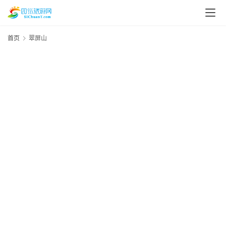
首页
翠屏山
资
讯
四
川
美