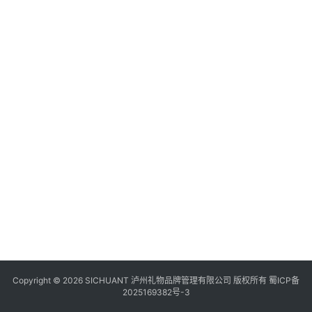
食
四
川
风
景
区
Copyright © 2026 SICHUANT 泸州礼物品牌管理有限公司 版权所有
蜀ICP备
2025169382号-3