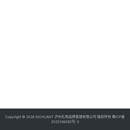
食
四
川
风
景
区
Copyright © 2026 SICHUANT 泸州礼物品牌管理有限公司 版权所有
蜀ICP备
2025169382号-3