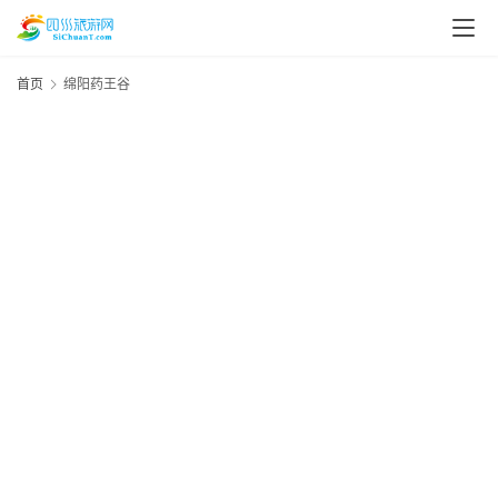
首页
绵阳药王谷
资
讯
四
川
美