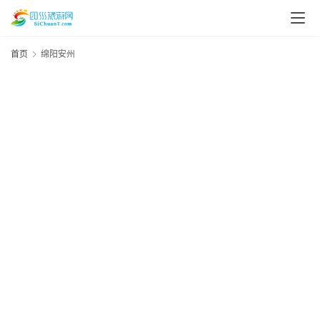
首页
绵阳安州
20
资
年
月
讯
日
四
四
风
区
川
美