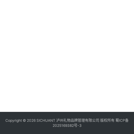
食
四
川
风
景
区
Copyright © 2026 SICHUANT 泸州礼物品牌管理有限公司 版权所有
蜀ICP备
2025169382号-3