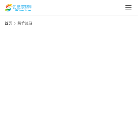
首页
绵竹旅游
资
讯
四
川
美