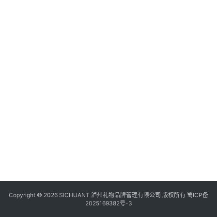
食
四
川
风
景
区
Copyright © 2026 SICHUANT 泸州礼物品牌管理有限公司 版权所有
蜀ICP备
2025169382号-3