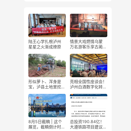
陆王心学扎根泸州
情景大戏燃情乌蒙
星星之火渐成燎原
万名游客乐享古蔺石
屏火把节
形似萝卜、浑身是
亮相全国性座谈会！
宝，泸县土地里挖出
泸州白酒数字化转型
“金疙瘩”
展现“西部样板”
8月5日截稿 | 这个
总投资190.84亿！
展览，截稿倒计时
大遵铁路项目建议书