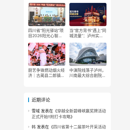
了！
获国家发改委正式批
复
四川省“阳光驿站”项
当“官方背书”遇上“同
目2026阳光心智成
城流量”：泸州实体
长夏令营在泸州叙永
商家如何接住这波泼
举行
天富贵？
厨艺争锋燃动烟火经
中演院线落子泸州，
济｜古蔺县二郎镇美
川南最大综合剧院投
食赛事赋能文旅产业
用
提质升级
近期评论
雪域
发表在《
穿越全新碧峰峡赢奖牌活动
正式开始‼️附打卡攻略
》
韩
发表在《
四川省第十二届茶叶开采活动