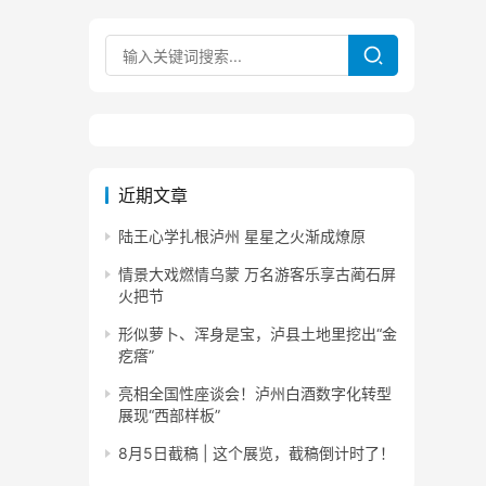
近期文章
陆王心学扎根泸州 星星之火渐成燎原
情景大戏燃情乌蒙 万名游客乐享古蔺石屏
火把节
形似萝卜、浑身是宝，泸县土地里挖出“金
疙瘩”
亮相全国性座谈会！泸州白酒数字化转型
展现“西部样板”
8月5日截稿 | 这个展览，截稿倒计时了！