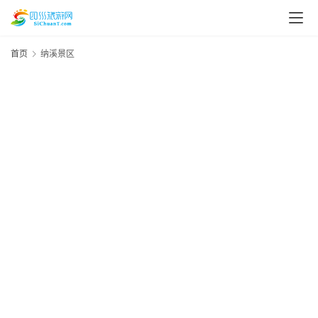
首页
纳溪景区
20
资
年
月
讯
日
四
“
四
风
区
川
利
美