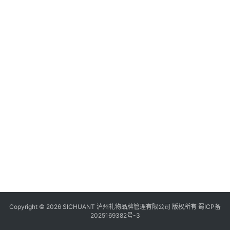
食
20
四
年
川
月
风
日
景
资
区
Copyright © 2026 SICHUANT 泸州礼物品牌管理有限公司 版权所有
蜀ICP备
2025169382号-3