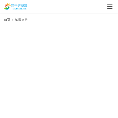
首页
纳溪文旅
资
讯
四
川
美