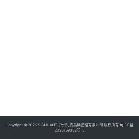
食
20
四
年
月
川
日
风
资
景
区
Copyright © 2026 SICHUANT 泸州礼物品牌管理有限公司 版权所有
蜀ICP备
2025169382号-3