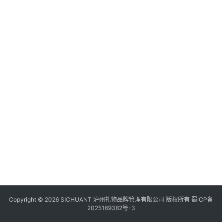
食
四
川
风
景
区
Copyright © 2026 SICHUANT 泸州礼物品牌管理有限公司 版权所有
蜀ICP备
2025169382号-3