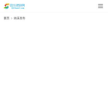
首页
纳溪发布
20
资
年
月
讯
日
资
四
川
美