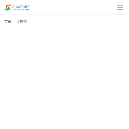
首页
红烧鸭
资
讯
四
川
美