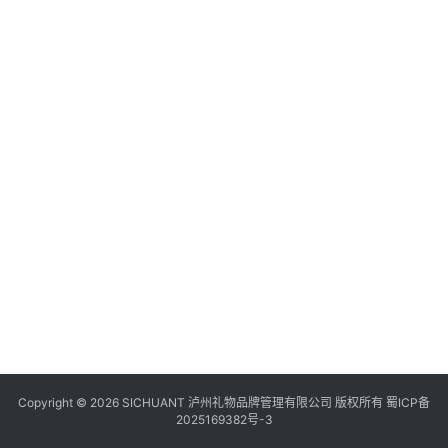
食
四
川
风
景
区
Copyright © 2026 SICHUANT 泸州礼物品牌管理有限公司 版权所有
蜀ICP备
2025169382号-3