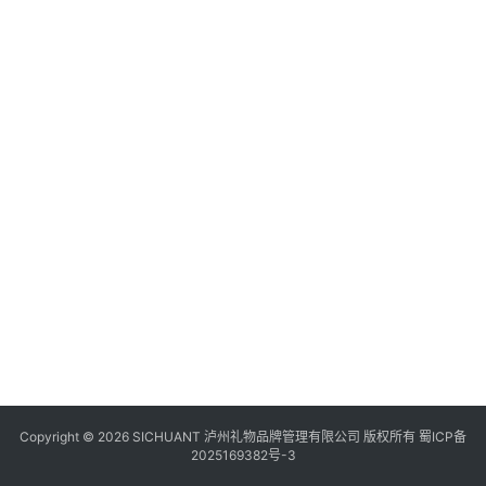
食
四
川
风
景
区
Copyright © 2026 SICHUANT 泸州礼物品牌管理有限公司 版权所有
蜀ICP备
2025169382号-3