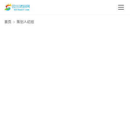
首页
策划人初旭
资
讯
四
川
美