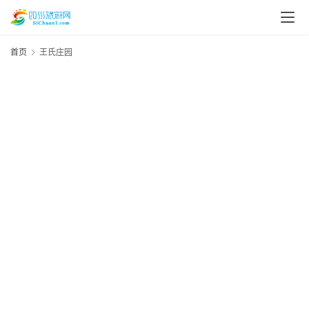
首页
王氏庄园
20
资
年
月
讯
日
资
四
川
美