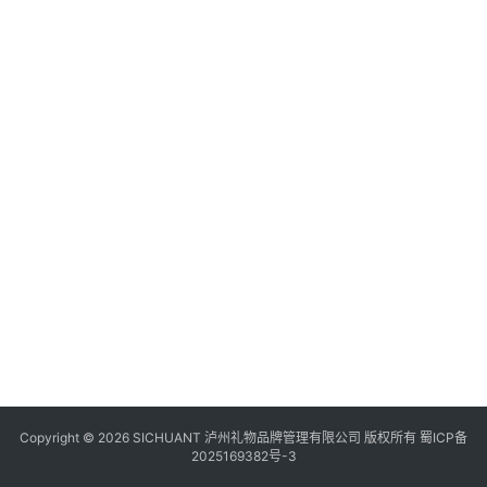
食
四
川
风
景
区
Copyright © 2026 SICHUANT 泸州礼物品牌管理有限公司 版权所有
蜀ICP备
2025169382号-3