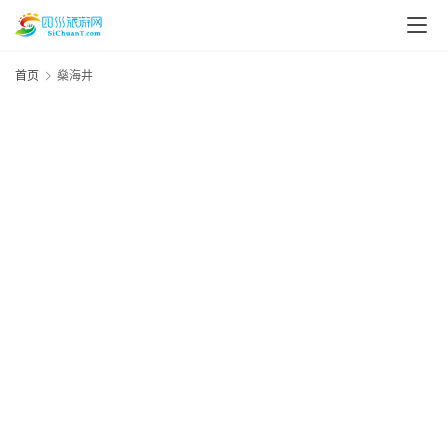
首页
燊海井
资
讯
四
川
美