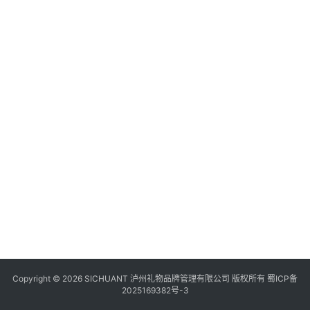
食
四
川
风
景
区
Copyright © 2026 SICHUANT 泸州礼物品牌管理有限公司 版权所有
蜀ICP备
2025169382号-3