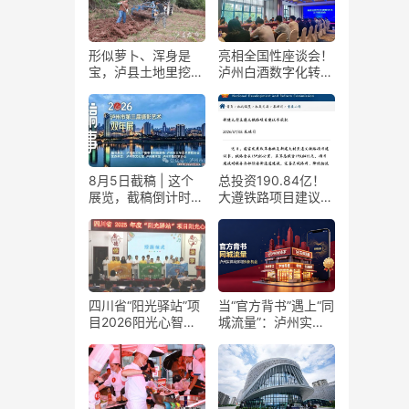
形似萝卜、浑身是
亮相全国性座谈会！
宝，泸县土地里挖出
泸州白酒数字化转型
“金疙瘩”
展现“西部样板”
8月5日截稿 | 这个
总投资190.84亿！
展览，截稿倒计时
大遵铁路项目建议书
了！
获国家发改委正式批
复
四川省“阳光驿站”项
当“官方背书”遇上“同
目2026阳光心智成
城流量”：泸州实体
长夏令营在泸州叙永
商家如何接住这波泼
举行
天富贵？