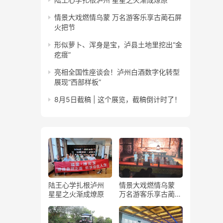
情景大戏燃情乌蒙 万名游客乐享古蔺石屏
火把节
形似萝卜、浑身是宝，泸县土地里挖出“金
疙瘩”
亮相全国性座谈会！泸州白酒数字化转型
展现“西部样板”
8月5日截稿 | 这个展览，截稿倒计时了！
陆王心学扎根泸州
情景大戏燃情乌蒙
星星之火渐成燎原
万名游客乐享古蔺石
屏火把节