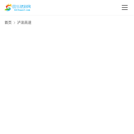
首页
泸渝高速
G
20
资
年
月
讯
日
资
四
川
美