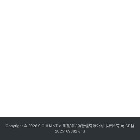
食
四
川
风
景
区
Copyright © 2026 SICHUANT 泸州礼物品牌管理有限公司 版权所有
蜀ICP备
2025169382号-3