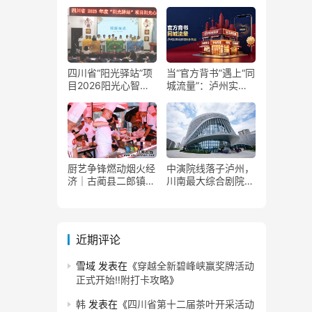
了！
获国家发改委正式批
复
四川省“阳光驿站”项
当“官方背书”遇上“同
目2026阳光心智成
城流量”：泸州实体
长夏令营在泸州叙永
商家如何接住这波泼
举行
天富贵？
厨艺争锋燃动烟火经
中演院线落子泸州，
济｜古蔺县二郎镇美
川南最大综合剧院投
食赛事赋能文旅产业
用
提质升级
近期评论
雪域
发表在《
穿越全新碧峰峡赢奖牌活动
正式开始‼️附打卡攻略
》
韩
发表在《
四川省第十二届茶叶开采活动