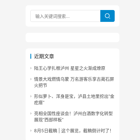
近期文章
陆王心学扎根泸州 星星之火渐成燎原
情景大戏燃情乌蒙 万名游客乐享古蔺石屏
火把节
形似萝卜、浑身是宝，泸县土地里挖出“金
疙瘩”
亮相全国性座谈会！泸州白酒数字化转型
展现“西部样板”
8月5日截稿 | 这个展览，截稿倒计时了！