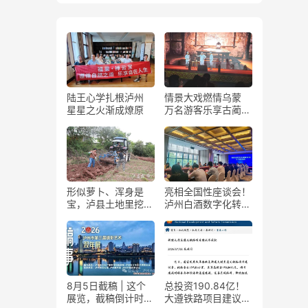
陆王心学扎根泸州
情景大戏燃情乌蒙
星星之火渐成燎原
万名游客乐享古蔺石
屏火把节
形似萝卜、浑身是
亮相全国性座谈会！
宝，泸县土地里挖出
泸州白酒数字化转型
“金疙瘩”
展现“西部样板”
8月5日截稿 | 这个
总投资190.84亿！
展览，截稿倒计时
大遵铁路项目建议书