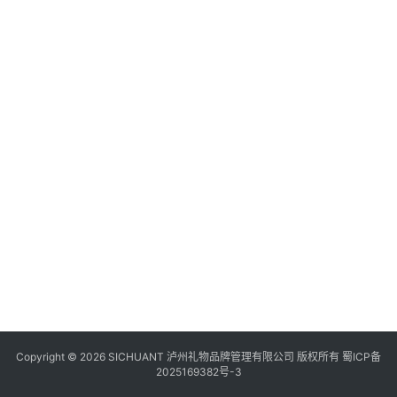
食
月
2
“
日
货
资
四
川
会
20
年
风
1
景
四
~
区
景
卡
Copyright © 2026 SICHUANT 泸州礼物品牌管理有限公司 版权所有
蜀ICP备
2025169382号-3