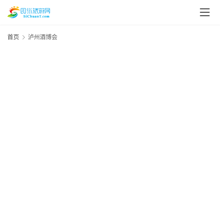
首页
泸州酒博会
资
20
年
讯
月
日
四
资
川
20
美
年