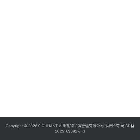
食
四
川
风
景
区
Copyright © 2026 SICHUANT 泸州礼物品牌管理有限公司 版权所有
蜀ICP备
2025169382号-3