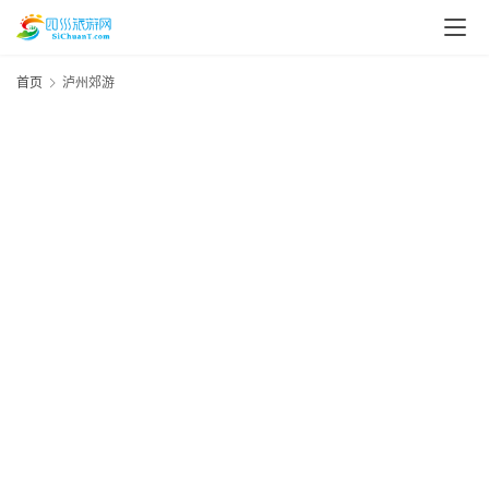
首页
泸州郊游
20
资
年
月
讯
日
资
四
川
美