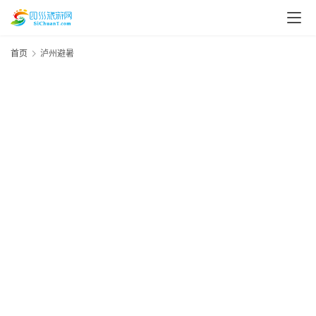
首页
泸州避暑
20
资
年
月
讯
日
资
四
20
川
年
8
美
月