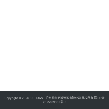
食
日
四
风
四
区
川
风
景
区
Copyright © 2026 SICHUANT 泸州礼物品牌管理有限公司 版权所有
蜀ICP备
2025169382号-3