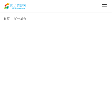
首页
泸州美食
20
年
月
日
四
“
美
20
年
笼
月