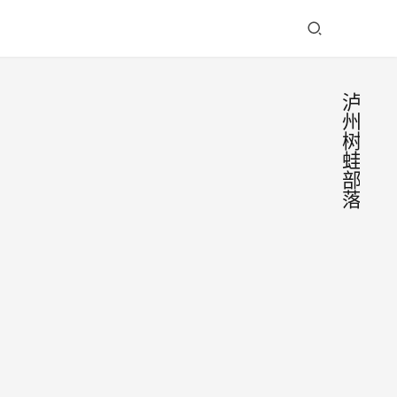
泸
州
树
蛙
部
落
树蛙
部落
·泸
4.21
州长
日
江畔
起，
2023
| 溯
树蛙