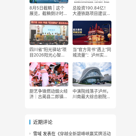
8月5日截稿 | 这个
总投资190.84亿！
展览，截稿倒计时
大遵铁路项目建议书
了！
获国家发改委正式批
复
四川省“阳光驿站”项
当“官方背书”遇上“同
目2026阳光心智成
城流量”：泸州实体
长夏令营在泸州叙永
商家如何接住这波泼
举行
天富贵？
厨艺争锋燃动烟火经
中演院线落子泸州，
济｜古蔺县二郎镇美
川南最大综合剧院投
食赛事赋能文旅产业
用
提质升级
近期评论
雪域
发表在《
穿越全新碧峰峡赢奖牌活动