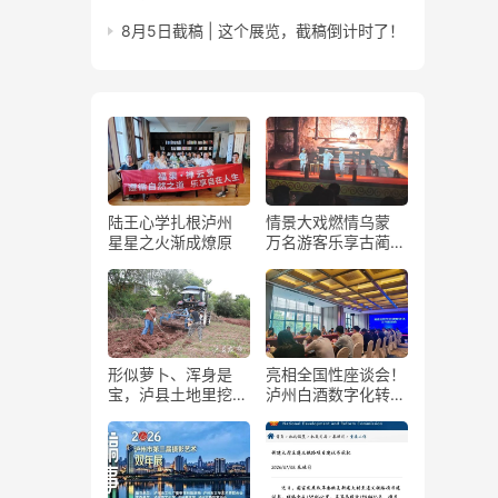
8月5日截稿 | 这个展览，截稿倒计时了！
陆王心学扎根泸州
情景大戏燃情乌蒙
星星之火渐成燎原
万名游客乐享古蔺石
屏火把节
形似萝卜、浑身是
亮相全国性座谈会！
宝，泸县土地里挖出
泸州白酒数字化转型
“金疙瘩”
展现“西部样板”