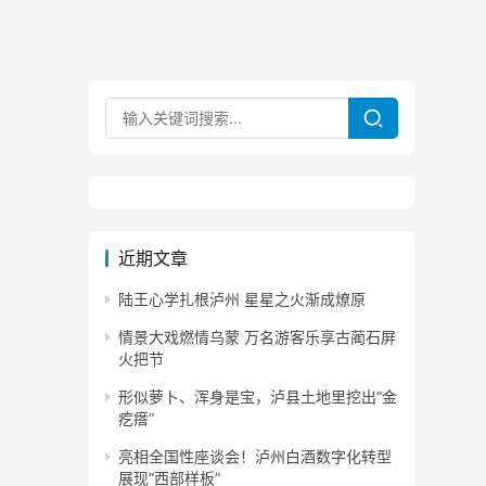
近期文章
陆王心学扎根泸州 星星之火渐成燎原
情景大戏燃情乌蒙 万名游客乐享古蔺石屏
火把节
形似萝卜、浑身是宝，泸县土地里挖出“金
疙瘩”
亮相全国性座谈会！泸州白酒数字化转型
展现“西部样板”