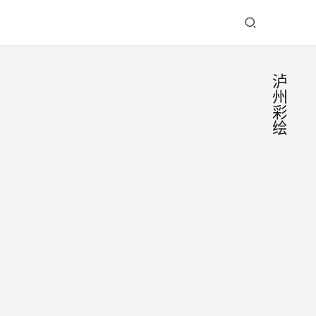
泸
州
彩
绘
泸州
这里
的墙
大年
绘
初五
“超
不管
2025
出
是在
年2
片”
泸州
月3