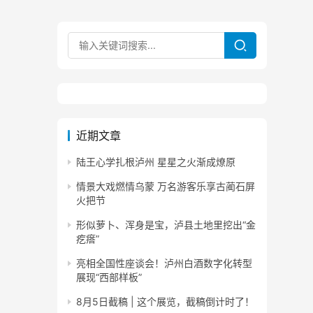
近期文章
陆王心学扎根泸州 星星之火渐成燎原
情景大戏燃情乌蒙 万名游客乐享古蔺石屏
火把节
形似萝卜、浑身是宝，泸县土地里挖出“金
疙瘩”
亮相全国性座谈会！泸州白酒数字化转型
展现“西部样板”
8月5日截稿 | 这个展览，截稿倒计时了！