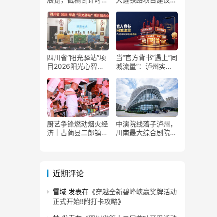
了！
获国家发改委正式批
复
四川省“阳光驿站”项
当“官方背书”遇上“同
目2026阳光心智成
城流量”：泸州实体
长夏令营在泸州叙永
商家如何接住这波泼
举行
天富贵？
厨艺争锋燃动烟火经
中演院线落子泸州，
济｜古蔺县二郎镇美
川南最大综合剧院投
食赛事赋能文旅产业
用
提质升级
近期评论
雪域
发表在《
穿越全新碧峰峡赢奖牌活动
正式开始‼️附打卡攻略
》