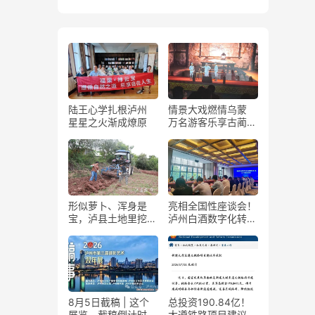
陆王心学扎根泸州
情景大戏燃情乌蒙
星星之火渐成燎原
万名游客乐享古蔺石
屏火把节
形似萝卜、浑身是
亮相全国性座谈会！
宝，泸县土地里挖出
泸州白酒数字化转型
“金疙瘩”
展现“西部样板”
8月5日截稿 | 这个
总投资190.84亿！
展览，截稿倒计时
大遵铁路项目建议书