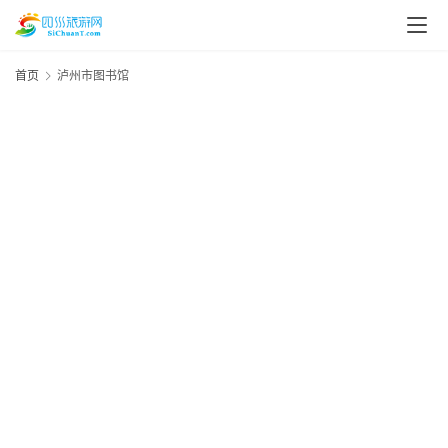
首页
泸州市图书馆
资
讯
20
年
月
四
日
川
资
美