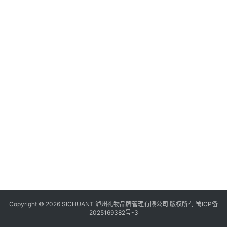
食
四
川
风
景
区
Copyright © 2026 SICHUANT 泸州礼物品牌管理有限公司 版权所有
蜀ICP备
2025169382号-3