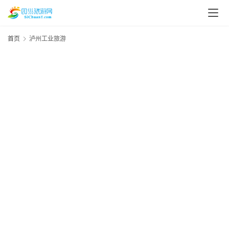
首页
泸州工业旅游
资
讯
20
年
1
四
四
川
美
美