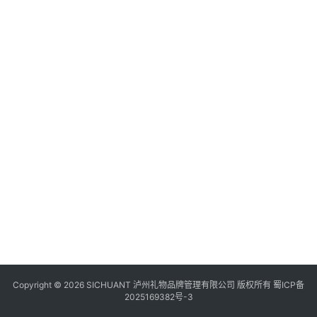
食
四
川
风
景
区
Copyright © 2026 SICHUANT 泸州礼物品牌管理有限公司 版权所有
蜀ICP备
2025169382号-3