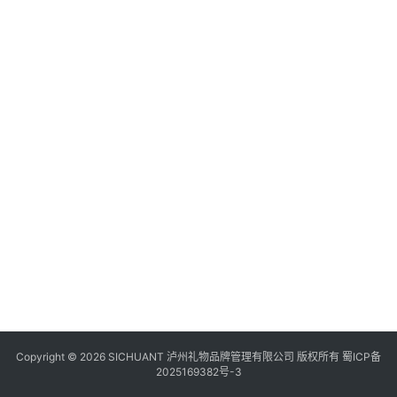
食
四
川
风
景
区
Copyright © 2026 SICHUANT 泸州礼物品牌管理有限公司 版权所有
蜀ICP备
2025169382号-3