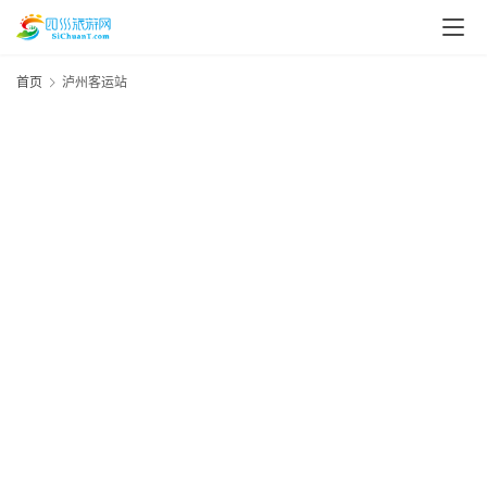
首页
泸州客运站
资
讯
四
川
美