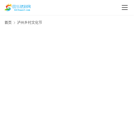
首页
泸州乡村文化节
资
讯
20
年
四
月
川
日
1
美
资