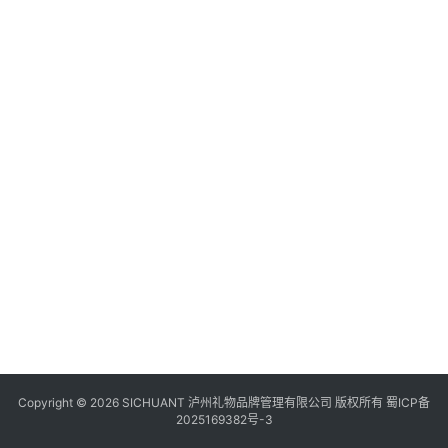
食
四
川
风
景
区
Copyright © 2026 SICHUANT 泸州礼物品牌管理有限公司 版权所有
蜀ICP备
2025169382号-3