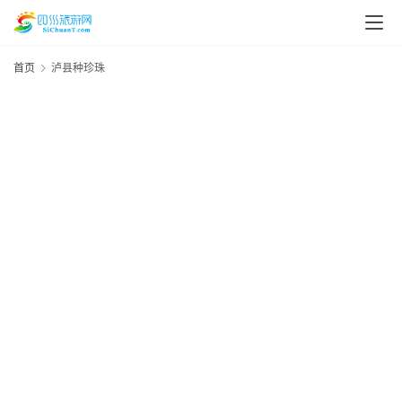
首页
泸县种珍珠
资
20
年
讯
月
日
四
资
“
川
美