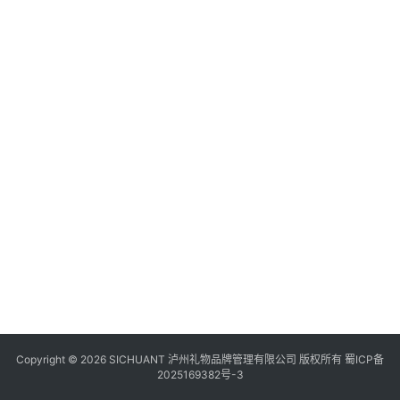
食
四
川
风
景
区
Copyright © 2026 SICHUANT 泸州礼物品牌管理有限公司 版权所有
蜀ICP备
2025169382号-3