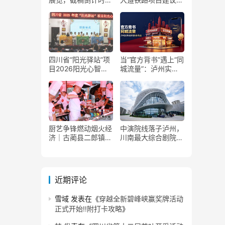
了！
获国家发改委正式批
复
四川省“阳光驿站”项
当“官方背书”遇上“同
目2026阳光心智成
城流量”：泸州实体
长夏令营在泸州叙永
商家如何接住这波泼
举行
天富贵？
厨艺争锋燃动烟火经
中演院线落子泸州，
济｜古蔺县二郎镇美
川南最大综合剧院投
食赛事赋能文旅产业
用
提质升级
近期评论
雪域
发表在《
穿越全新碧峰峡赢奖牌活动
正式开始‼️附打卡攻略
》