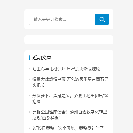
近期文章
陆王心学扎根泸州 星星之火渐成燎原
情景大戏燃情乌蒙 万名游客乐享古蔺石屏
火把节
形似萝卜、浑身是宝，泸县土地里挖出“金
疙瘩”
亮相全国性座谈会！泸州白酒数字化转型
展现“西部样板”
8月5日截稿 | 这个展览，截稿倒计时了！