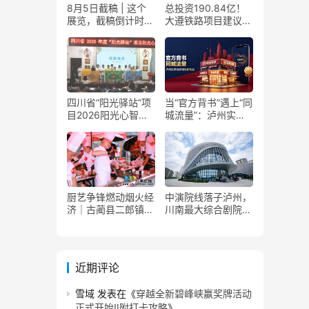
8月5日截稿 | 这个
总投资190.84亿！
展览，截稿倒计时
大遵铁路项目建议书
了！
获国家发改委正式批
复
四川省“阳光驿站”项
当“官方背书”遇上“同
目2026阳光心智成
城流量”：泸州实体
长夏令营在泸州叙永
商家如何接住这波泼
举行
天富贵？
厨艺争锋燃动烟火经
中演院线落子泸州，
济｜古蔺县二郎镇美
川南最大综合剧院投
食赛事赋能文旅产业
用
提质升级
近期评论
雪域
发表在《
穿越全新碧峰峡赢奖牌活动
正式开始‼️附打卡攻略
》