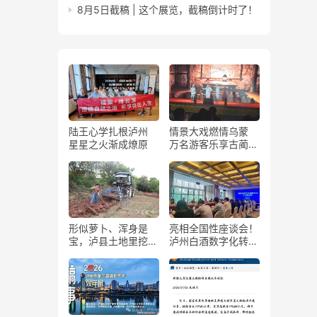
8月5日截稿 | 这个展览，截稿倒计时了！
陆王心学扎根泸州
情景大戏燃情乌蒙
星星之火渐成燎原
万名游客乐享古蔺石
屏火把节
形似萝卜、浑身是
亮相全国性座谈会！
宝，泸县土地里挖出
泸州白酒数字化转型
“金疙瘩”
展现“西部样板”