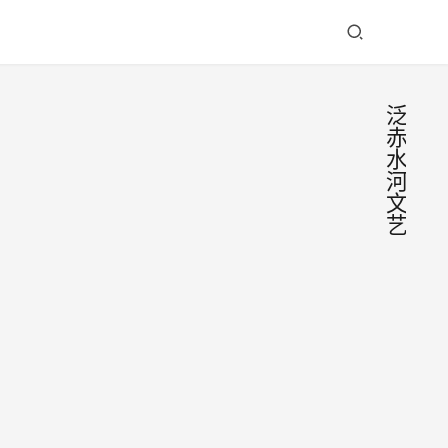
泛
赤
水
河
文
艺
“中
资
讯
国泛
赤水
近
河文
日，
泸州
艺联
2023
市文
盟”
年6