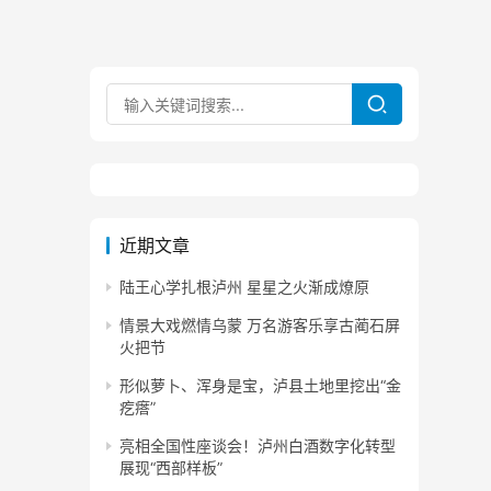
近期文章
陆王心学扎根泸州 星星之火渐成燎原
情景大戏燃情乌蒙 万名游客乐享古蔺石屏
火把节
形似萝卜、浑身是宝，泸县土地里挖出“金
疙瘩”
亮相全国性座谈会！泸州白酒数字化转型
展现“西部样板”