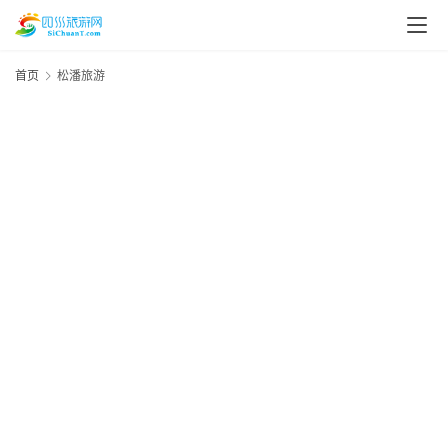
首页
松潘旅游
“
20
资
年
游
1
讯
资
四
川
美