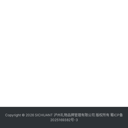
食
四
川
风
景
区
Copyright © 2026 SICHUANT 泸州礼物品牌管理有限公司 版权所有
蜀ICP备
2025169382号-3