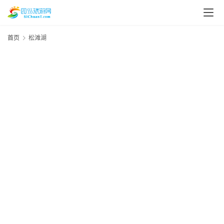
首页
松滩湖
3
2
|
2
20
年
年
资
5
讯
资
杯
四
川
美