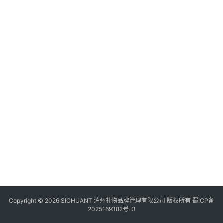
食
四
川
风
景
区
Copyright © 2026 SICHUANT 泸州礼物品牌管理有限公司 版权所有
蜀ICP备
2025169382号-3