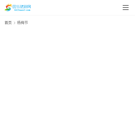
首页
杨梅节
20
年
月
资
日
讯
资
四
川
美