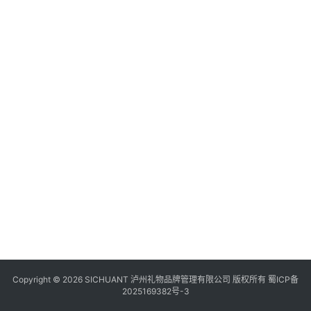
食
四
川
风
景
区
Copyright © 2026 SICHUANT 泸州礼物品牌管理有限公司 版权所有
蜀ICP备
2025169382号-3