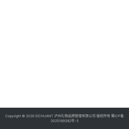
食
四
川
风
景
区
Copyright © 2026 SICHUANT 泸州礼物品牌管理有限公司 版权所有
蜀ICP备
2025169382号-3