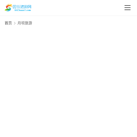
首页
月坝旅游
20
资
年
月
讯
日
资
四
川
美