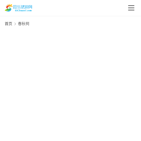
首页
春秋祠
20
年
月
资
日
讯
资
四
川
美