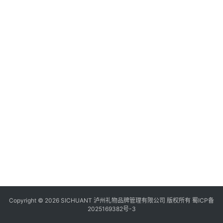
食
四
川
风
景
区
Copyright © 2026 SICHUANT 泸州礼物品牌管理有限公司 版权所有
蜀ICP备
2025169382号-3