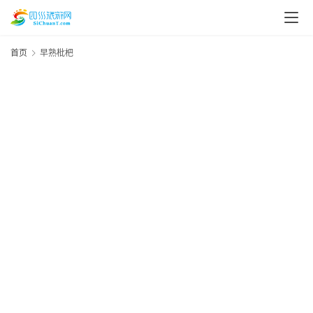
首页
早熟枇杷
20
资
年
月
讯
“
日
四
四
美
川
美