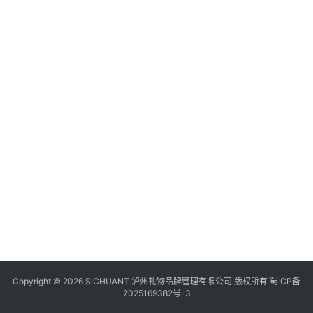
食
“
四
约
川
风
景
区
Copyright © 2026 SICHUANT 泸州礼物品牌管理有限公司 版权所有
蜀ICP备
2025169382号-3