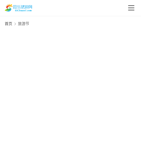
首页
旅游节
第
20
资
年
讯
1
四
2
食
四
川
美