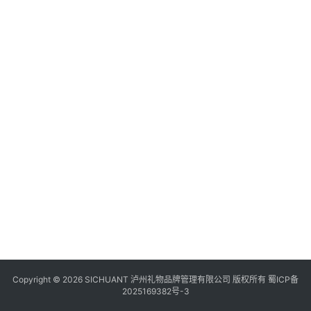
食
四
川
风
景
区
Copyright © 2026 SICHUANT 泸州礼物品牌管理有限公司 版权所有
蜀ICP备
2025169382号-3