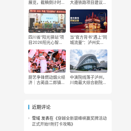
展览，截稿倒计时
大遵铁路项目建议书
了！
获国家发改委正式批
复
四川省“阳光驿站”项
当“官方背书”遇上“同
目2026阳光心智成
城流量”：泸州实体
长夏令营在泸州叙永
商家如何接住这波泼
举行
天富贵？
厨艺争锋燃动烟火经
中演院线落子泸州，
济｜古蔺县二郎镇美
川南最大综合剧院投
食赛事赋能文旅产业
用
提质升级
近期评论
雪域
发表在《
穿越全新碧峰峡赢奖牌活动
正式开始‼️附打卡攻略
》