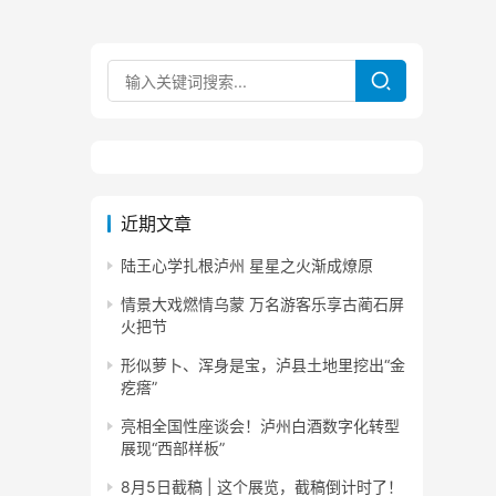
近期文章
陆王心学扎根泸州 星星之火渐成燎原
情景大戏燃情乌蒙 万名游客乐享古蔺石屏
火把节
形似萝卜、浑身是宝，泸县土地里挖出“金
疙瘩”
亮相全国性座谈会！泸州白酒数字化转型
展现“西部样板”
8月5日截稿 | 这个展览，截稿倒计时了！