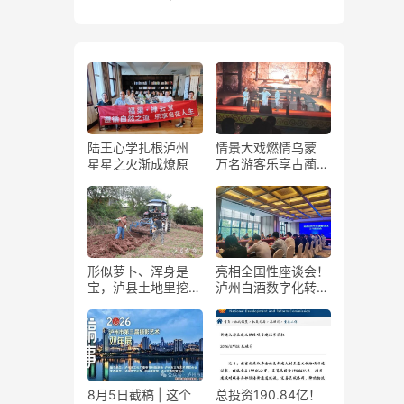
陆王心学扎根泸州
情景大戏燃情乌蒙
星星之火渐成燎原
万名游客乐享古蔺石
屏火把节
形似萝卜、浑身是
亮相全国性座谈会！
宝，泸县土地里挖出
泸州白酒数字化转型
“金疙瘩”
展现“西部样板”
8月5日截稿 | 这个
总投资190.84亿！