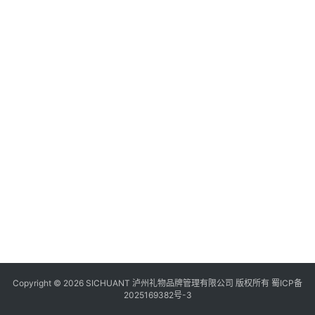
食
四
川
风
景
区
Copyright © 2026 SICHUANT 泸州礼物品牌管理有限公司 版权所有
蜀ICP备
2025169382号-3