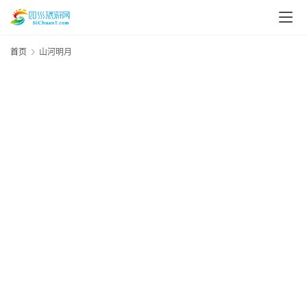
首页
山河明月
资
讯
四
川
美