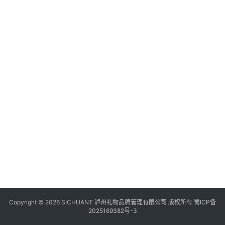
食
四
川
风
景
区
Copyright © 2026 SICHUANT 泸州礼物品牌管理有限公司 版权所有
蜀ICP备
2025169382号-3