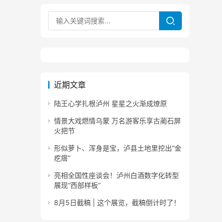
近期文章
陆王心学扎根泸州 星星之火渐成燎原
情景大戏燃情乌蒙 万名游客乐享古蔺石屏
火把节
形似萝卜、浑身是宝，泸县土地里挖出“金
疙瘩”
亮相全国性座谈会！泸州白酒数字化转型
展现“西部样板”
8月5日截稿 | 这个展览，截稿倒计时了！