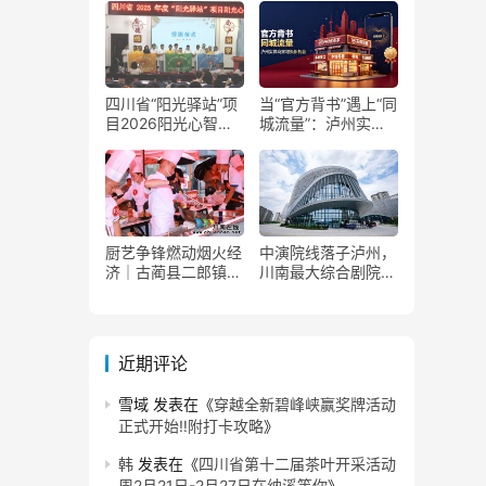
复
四川省“阳光驿站”项
当“官方背书”遇上“同
目2026阳光心智成
城流量”：泸州实体
长夏令营在泸州叙永
商家如何接住这波泼
举行
天富贵？
厨艺争锋燃动烟火经
中演院线落子泸州，
济｜古蔺县二郎镇美
川南最大综合剧院投
食赛事赋能文旅产业
用
提质升级
近期评论
雪域
发表在《
穿越全新碧峰峡赢奖牌活动
正式开始‼️附打卡攻略
》
韩
发表在《
四川省第十二届茶叶开采活动
周2月21日-2月27日在纳溪等你
》