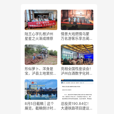
陆王心学扎根泸州
情景大戏燃情乌蒙
星星之火渐成燎原
万名游客乐享古蔺石
屏火把节
形似萝卜、浑身是
亮相全国性座谈会！
宝，泸县土地里挖出
泸州白酒数字化转型
“金疙瘩”
展现“西部样板”
8月5日截稿 | 这个
总投资190.84亿！
展览，截稿倒计时
大遵铁路项目建议书
了！
获国家发改委正式批