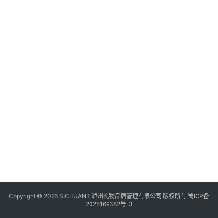
食
四
川
风
景
区
Copyright © 2026 SICHUANT 泸州礼物品牌管理有限公司 版权所有
蜀ICP备
2025169382号-3