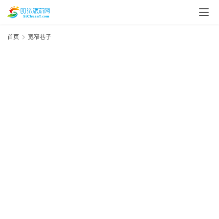
首页
宽窄巷子
资
讯
四
川
美