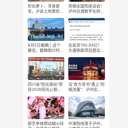
形似萝卜、浑身是
亮相全国性座谈会！
宝，泸县土地里挖出
泸州白酒数字化转型
“金疙瘩”
展现“西部样板”
8月5日截稿 | 这个
总投资190.84亿！
展览，截稿倒计时
大遵铁路项目建议书
了！
获国家发改委正式批
复
四川省“阳光驿站”项
当“官方背书”遇上“同
目2026阳光心智成
城流量”：泸州实体
长夏令营在泸州叙永
商家如何接住这波泼
举行
天富贵？
厨艺争锋燃动烟火经
中演院线落子泸州，