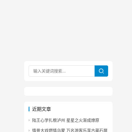
近期文章
陆王心学扎根泸州 星星之火渐成燎原
情景大戏燃情乌蒙 万名游客乐享古蔺石屏