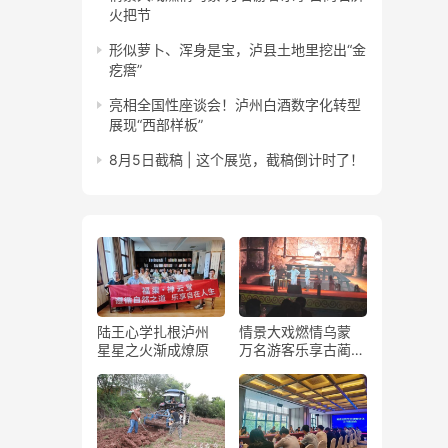
火把节
形似萝卜、浑身是宝，泸县土地里挖出“金
疙瘩”
亮相全国性座谈会！泸州白酒数字化转型
展现“西部样板”
8月5日截稿 | 这个展览，截稿倒计时了！
陆王心学扎根泸州
情景大戏燃情乌蒙
星星之火渐成燎原
万名游客乐享古蔺石
屏火把节