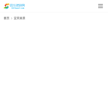
首页
宜宾美景
1
20
资
年
月
讯
日
资
四
川
美