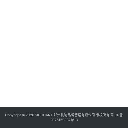
食
“
圈
四
川
风
景
区
Copyright © 2026 SICHUANT 泸州礼物品牌管理有限公司 版权所有
蜀ICP备
2025169382号-3