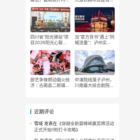
了！
获国家发改委正式批
复
四川省“阳光驿站”项
当“官方背书”遇上“同
目2026阳光心智成
城流量”：泸州实体
长夏令营在泸州叙永
商家如何接住这波泼
举行
天富贵？
厨艺争锋燃动烟火经
中演院线落子泸州，
济｜古蔺县二郎镇美
川南最大综合剧院投
食赛事赋能文旅产业
用
提质升级
近期评论
雪域
发表在《
穿越全新碧峰峡赢奖牌活动
正式开始‼️附打卡攻略
》