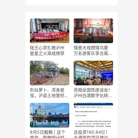
陆王心学扎根泸州
情景大戏燃情乌蒙
星星之火渐成燎原
万名游客乐享古蔺石
屏火把节
形似萝卜、浑身是
亮相全国性座谈会！
宝，泸县土地里挖出
泸州白酒数字化转型
“金疙瘩”
展现“西部样板”
8月5日截稿 | 这个
总投资190.84亿！
展览，截稿倒计时
大遵铁路项目建议书