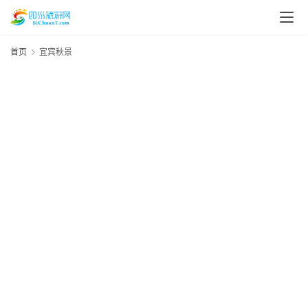
首页
宜宾秋景
20
资
年
月
讯
日
资
四
川
美