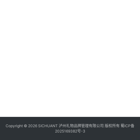
食
四
川
风
景
区
Copyright © 2026 SICHUANT 泸州礼物品牌管理有限公司 版权所有
蜀ICP备
2025169382号-3