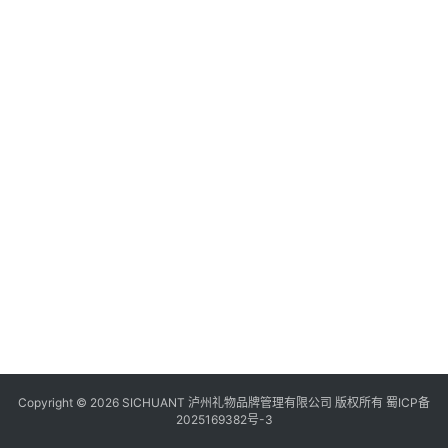
食
四
川
风
景
区
Copyright © 2026 SICHUANT 泸州礼物品牌管理有限公司 版权所有
蜀ICP备
2025169382号-3