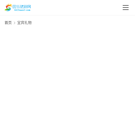
首页
宜宾礼物
资
讯
四
川
美