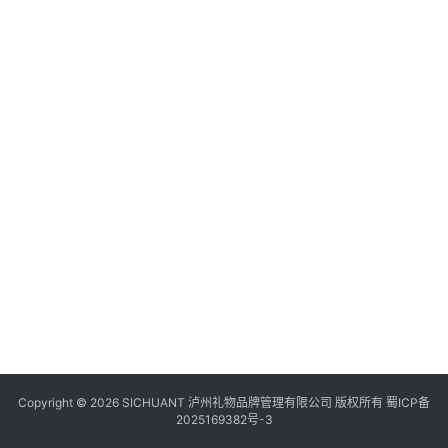
食
四
川
风
景
区
Copyright © 2026 SICHUANT 泸州礼物品牌管理有限公司 版权所有
蜀ICP备
2025169382号-3