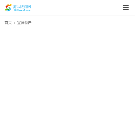
首页
宜宾特产
20
资
年
“
月
讯
日
镇
四
四
美
川
美