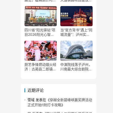
了！
获国家发改委正式批
复
四川省“阳光驿站”项
当“官方背书”遇上“同
目2026阳光心智成
城流量”：泸州实体
长夏令营在泸州叙永
商家如何接住这波泼
举行
天富贵？
厨艺争锋燃动烟火经
中演院线落子泸州，
济｜古蔺县二郎镇美
川南最大综合剧院投
食赛事赋能文旅产业
用
提质升级
近期评论
雪域
发表在《
穿越全新碧峰峡赢奖牌活动
正式开始‼️附打卡攻略
》