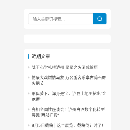
近期文章
陆王心学扎根泸州 星星之火渐成燎原
情景大戏燃情乌蒙 万名游客乐享古蔺石屏
火把节
形似萝卜、浑身是宝，泸县土地里挖出“金
疙瘩”
亮相全国性座谈会！泸州白酒数字化转型
展现“西部样板”
8月5日截稿 | 这个展览，截稿倒计时了！