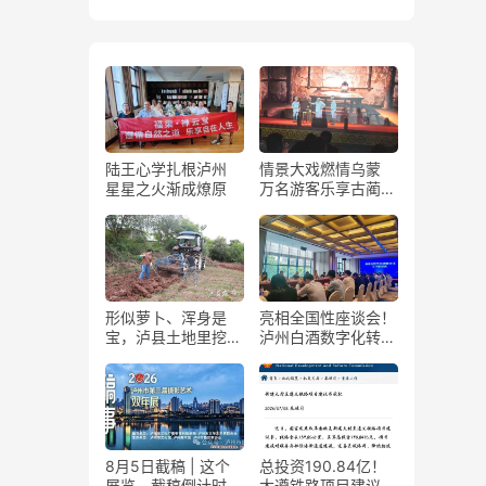
陆王心学扎根泸州
情景大戏燃情乌蒙
星星之火渐成燎原
万名游客乐享古蔺石
屏火把节
形似萝卜、浑身是
亮相全国性座谈会！
宝，泸县土地里挖出
泸州白酒数字化转型
“金疙瘩”
展现“西部样板”
8月5日截稿 | 这个
总投资190.84亿！
展览，截稿倒计时
大遵铁路项目建议书